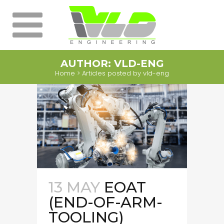
AUTHOR: VLD-ENG
Home
>
Articles posted by vld-eng
13 MAY
EOAT
(END-OF-ARM-
TOOLING)