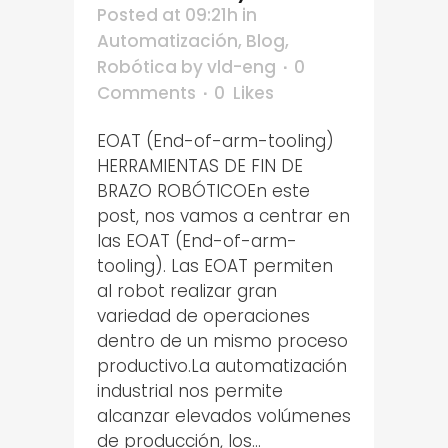
Posted at 09:21h
in
Automatización
,
Blog
,
Robótica
by
vld-eng
0
Comments
0
Likes
EOAT (End-of-arm-tooling)
HERRAMIENTAS DE FIN DE
BRAZO ROBÓTICOEn este
post, nos vamos a centrar en
las EOAT (End-of-arm-
tooling). Las EOAT permiten
al robot realizar gran
variedad de operaciones
dentro de un mismo proceso
productivo.La automatización
industrial nos permite
alcanzar elevados volúmenes
de producción, los...