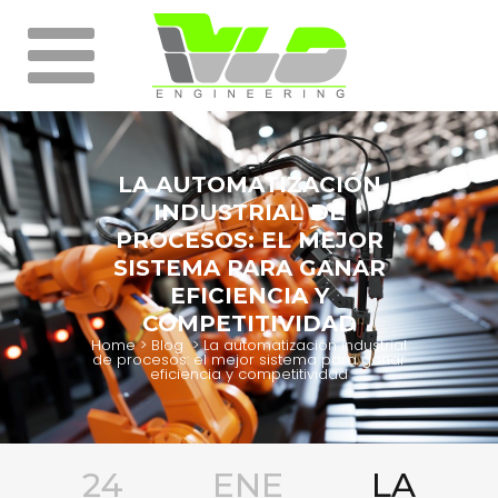
LA AUTOMATIZACIÓN
INDUSTRIAL DE
PROCESOS: EL MEJOR
SISTEMA PARA GANAR
EFICIENCIA Y
COMPETITIVIDAD
Home
>
Blog
>
La automatización industrial
de procesos: el mejor sistema para ganar
eficiencia y competitividad
24 ENE
LA